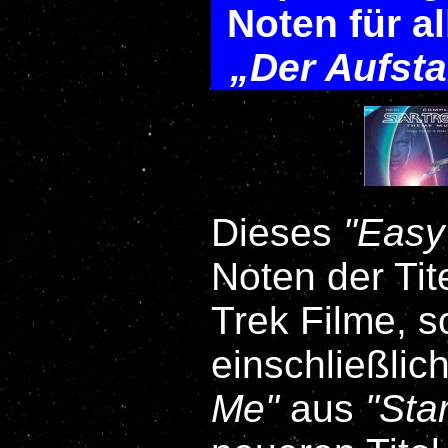
Noten für a
Der Aufst
Dieses
Easy
Noten der Ti
Trek
Filme, s
einschließlic
Me
aus
Star