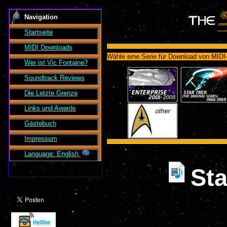
Navigation
Startseite
MIDI Downloads
Wähle eine Serie für Download von MIDI
Wer ist
Vic Fontaine
?
Soundtrack Reviews
Die Letzte Grenze
Links und Awards
Gästebuch
Impressum
Language: English
Sta